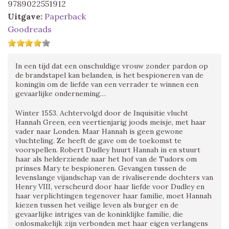
9789022551912
Uitgave:
Paperback
Goodreads
In een tijd dat een onschuldige vrouw zonder pardon op
de brandstapel kan belanden, is het bespioneren van de
koningin om de liefde van een verrader te winnen een
gevaarlijke onderneming…
Winter 1553. Achtervolgd door de Inquisitie vlucht
Hannah Green, een veertienjarig joods meisje, met haar
vader naar Londen. Maar Hannah is geen gewone
vluchteling. Ze heeft de gave om de toekomst te
voorspellen. Robert Dudley huurt Hannah in en stuurt
haar als helderziende naar het hof van de Tudors om
prinses Mary te bespioneren. Gevangen tussen de
levenslange vijandschap van de rivaliserende dochters van
Henry VIII, verscheurd door haar liefde voor Dudley en
haar verplichtingen tegenover haar familie, moet Hannah
kiezen tussen het veilige leven als burger en de
gevaarlijke intriges van de koninklijke familie, die
onlosmakelijk zijn verbonden met haar eigen verlangens