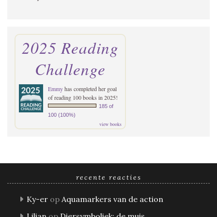
2025 Reading
Challenge
Emmy
has completed her goal
of reading 100 books in 2025!
185 of
100 (100%)
view books
recente reacties
Ky-er
op
Aquamarkers van de action
Lilian
op
Diersymboliek: de muis