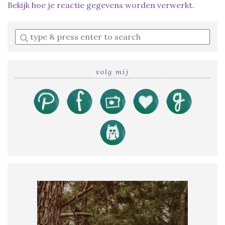
Bekijk hoe je reactie gegevens worden verwerkt
.
Enter
a
search
query
volg mij