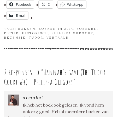
Facebook
X
WhatsApp
E-mail
TAGS:
BOEKEN
,
BOEKEN IN 2014
,
BOEKERIJ
,
FICTIE
,
HISTORISCH
,
PHILIPPA GREGORY
,
RECENSIE
,
TUDOR
,
VERTAALD
2 responses to “
Hannah’s gave (The Tudor
Court #4) – Philippa Gregory
”
annabel
Ik heb het boek ook gelezen. Ik vond hem
ook erg goed. Heb al meerdere boeken van