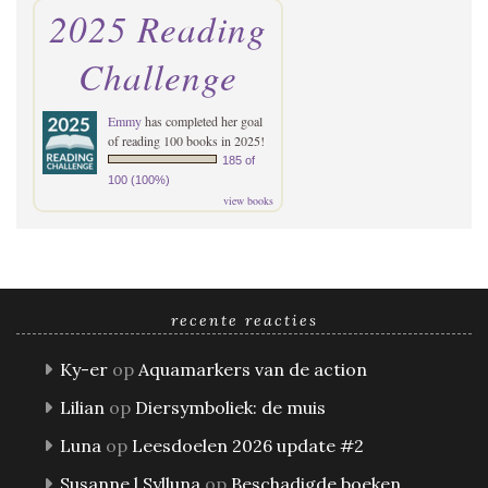
2025 Reading
Challenge
Emmy
has completed her goal
of reading 100 books in 2025!
185 of
100 (100%)
view books
recente reacties
Ky-er
op
Aquamarkers van de action
Lilian
op
Diersymboliek: de muis
Luna
op
Leesdoelen 2026 update #2
Susanne l Sylluna
op
Beschadigde boeken