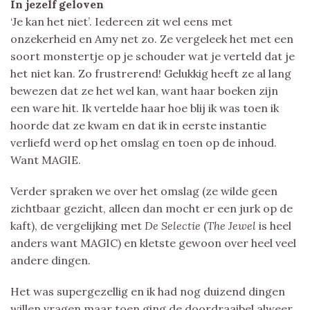
In jezelf geloven
‘Je kan het niet’. Iedereen zit wel eens met
onzekerheid en Amy net zo. Ze vergeleek het met een
soort monstertje op je schouder wat je verteld dat je
het niet kan. Zo frustrerend! Gelukkig heeft ze al lang
bewezen dat ze het wel kan, want haar boeken zijn
een ware hit. Ik vertelde haar hoe blij ik was toen ik
hoorde dat ze kwam en dat ik in eerste instantie
verliefd werd op het omslag en toen op de inhoud.
Want MAGIE.
Verder spraken we over het omslag (ze wilde geen
zichtbaar gezicht, alleen dan mocht er een jurk op de
kaft), de vergelijking met
De Selectie
(
The Jewel
is heel
anders want MAGIC) en kletste gewoon over heel veel
andere dingen.
Het was supergezellig en ik had nog duizend dingen
willen vragen maar toen ging de doordraaibel alweer.