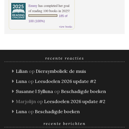
Emmy
has completed her goal
of reading 100 books in 2025!
185 of
100 (100%)
view books
recente reacties
Lilian
op
Diersymboliek: de muis
Luna
op
Leesdoelen 2026 update #2
Susanne l Sylluna
op
Beschadigde boeken
Marjolijn
op
Leesdoelen 2026 update #2
Luna
op
Beschadigde boeken
recente berichten