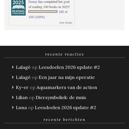
Emmy
has completed her goal
of reading 100 books in 2025!
185 of
100 (100%)
view books
recente reacties
Lalagè
op
Leesdoelen 2026 update #2
Lalagè
op
Een jaar na mijn operatie
Ky-er
op
Aquamarkers van de action
Lilian
op
Diersymboliek: de muis
Luna
op
Leesdoelen 2026 update #2
recente berichten