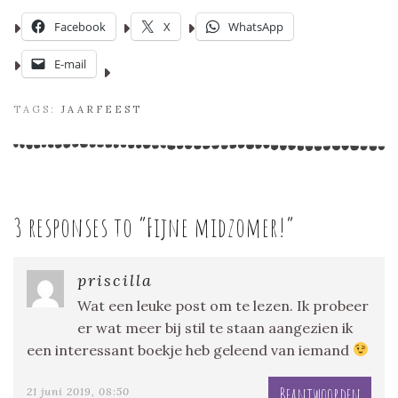
Facebook
X
WhatsApp
E-mail
TAGS:
JAARFEEST
3 responses to “
Fijne midzomer!
”
priscilla
Wat een leuke post om te lezen. Ik probeer
er wat meer bij stil te staan aangezien ik
een interessant boekje heb geleend van iemand
Beantwoorden
21 juni 2019, 08:50