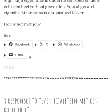
Afijn. Mijn eigen thee is ondertussen koud en dit is
echt een heel verhaal geworden. Vooral geratel,
eigenlijk. Maar soms is dat juist wel lekker.
Hoe is het met jou?
Delen:
Facebook
X
WhatsApp
E-mail
TAGS:
3 responses to “
Even bijkletsen met een
kopje thee
”