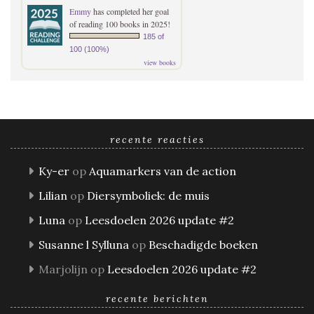
Emmy
has completed her goal
of reading 100 books in 2025!
185 of
100 (100%)
view books
recente reacties
Ky-er
op
Aquamarkers van de action
Lilian
op
Diersymboliek: de muis
Luna
op
Leesdoelen 2026 update #2
Susanne l Sylluna
op
Beschadigde boeken
Marjolijn
op
Leesdoelen 2026 update #2
recente berichten