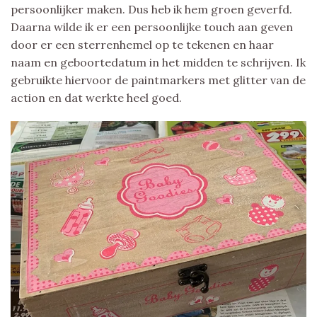
persoonlijker maken. Dus heb ik hem groen geverfd.
Daarna wilde ik er een persoonlijke touch aan geven
door er een sterrenhemel op te tekenen en haar
naam en geboortedatum in het midden te schrijven. Ik
gebruikte hiervoor de paintmarkers met glitter van de
action en dat werkte heel goed.