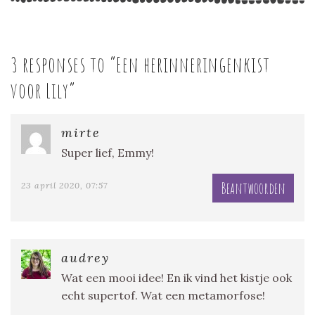
3 responses to “
Een herinneringenkist
voor Lily
”
mirte
Super lief, Emmy!
Beantwoorden
23 april 2020, 07:57
audrey
Wat een mooi idee! En ik vind het kistje ook
echt supertof. Wat een metamorfose!