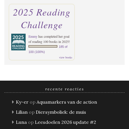
2025 Reading
Challenge
Emmy
has completed her goal
of reading 100 books in 2025!
185 of
100 (100%)
view books
recente reacties
Ky-er
op
Aquamarkers van de action
Lilian
op
Diersymboliek: de muis
Luna
op
Leesdoelen 2026 update #2