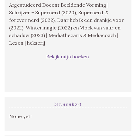
Afgestudeerd Docent Beeldende Vorming |
Schrijver – Supernerd (2020), Supernerd 2:
forever nerd (2022), Daar heb ik een drankje voor
(2022), Wintermagie (2022) en Vloek van vuur en
schaduw (2023) | Mediathecaris & Mediacoach |
Lezen | hekserij
Bekijk mijn boeken
binnenkort
None yet!