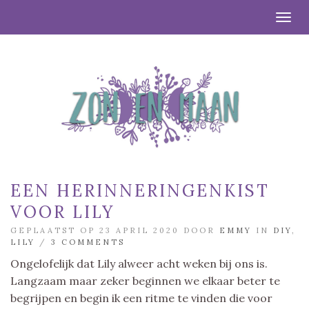
Togg
EEN HERINNERINGENKIST
VOOR LILY
GEPLAATST OP 23 APRIL 2020 DOOR
EMMY
IN
DIY
,
LILY
/
3 COMMENTS
Ongelofelijk dat Lily alweer acht weken bij ons is.
Langzaam maar zeker beginnen we elkaar beter te
begrijpen en begin ik een ritme te vinden die voor