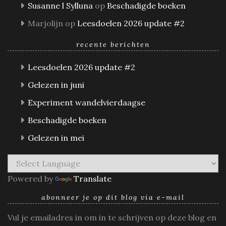
Susanne l Sylluna
op
Beschadigde boeken
Marjolijn
op
Leesdoelen 2026 update #2
recente berichten
Leesdoelen 2026 update #2
Gelezen in juni
Experiment wandelvierdaagse
Beschadigde boeken
Gelezen in mei
Powered by
Translate
abonneer je op dit blog via e-mail
Vul je emailadres in om in te schrijven op deze blog en