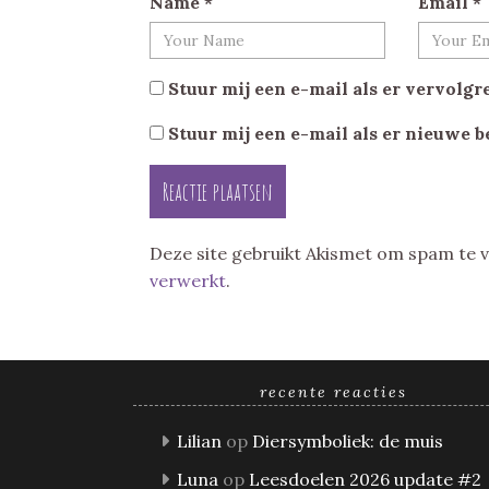
Name
*
Email
*
Stuur mij een e-mail als er vervolgre
Stuur mij een e-mail als er nieuwe b
Deze site gebruikt Akismet om spam te
verwerkt
.
recente reacties
Lilian
op
Diersymboliek: de muis
Luna
op
Leesdoelen 2026 update #2