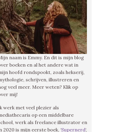
Mijn naam is Emmy. En dit is mijn blog
over boeken en al het andere wat in
mijn hoofd rondspookt, zoals hekserij,
mythologie, schrijven, illustreren en
nog veel meer. Meer weten? Klik op
over mij!
Ik werk met veel plezier als
mediathecaris op een middelbare
school, werk als freelance illustrator en
in 2020 is mijn eerste boek, ‘
Supernerd
‘,