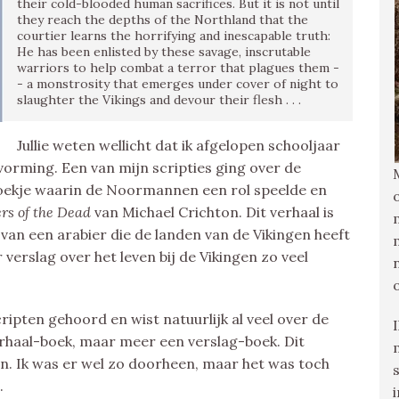
their cold-blooded human sacrifices. But it is not until
they reach the depths of the Northland that the
courtier learns the horrifying and inescapable truth:
He has been enlisted by these savage, inscrutable
warriors to help combat a terror that plagues them -
- a monstrosity that emerges under cover of night to
slaughter the Vikings and devour their flesh . . .
Jullie weten wellicht dat ik afgelopen schooljaar
orming. Een van mijn scripties ging over de
 boekje waarin de Noormannen een rol speelde en
rs of the Dead
van Michael Crichton. Dit verhaal is
an een arabier die de landen van de Vikingen heeft
verslag over het leven bij de Vikingen zo veel
cripten gehoord en wist natuurlijk al veel over de
erhaal-boek, maar meer een verslag-boek. Dit
en. Ik was er wel zo doorheen, maar het was toch
.