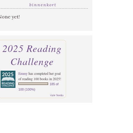
binnenkort
None yet!
2025 Reading
Challenge
Emmy
has completed her goal
of reading 100 books in 2025!
185 of
100 (100%)
view books