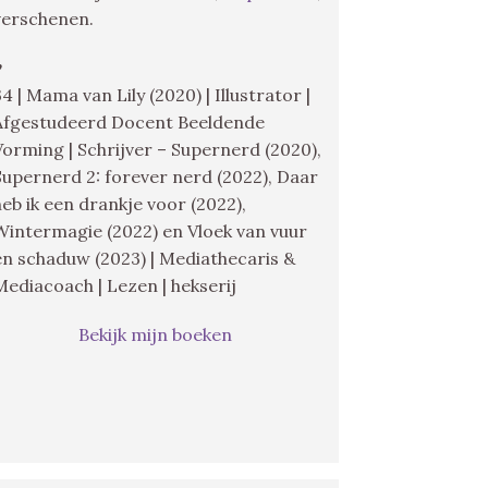
verschenen.
♥
34 | Mama van Lily (2020) | Illustrator |
Afgestudeerd Docent Beeldende
Vorming | Schrijver – Supernerd (2020),
Supernerd 2: forever nerd (2022), Daar
heb ik een drankje voor (2022),
Wintermagie (2022) en Vloek van vuur
en schaduw (2023) | Mediathecaris &
Mediacoach | Lezen | hekserij
Bekijk mijn boeken