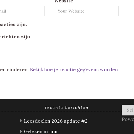
Website
acties zijn.
erichten zijn.
 verminderen.
Bekijk hoe je reactie gegevens worden
recente berichten
Powe
Leesdoelen 2026 update #2
Gelezen in juni