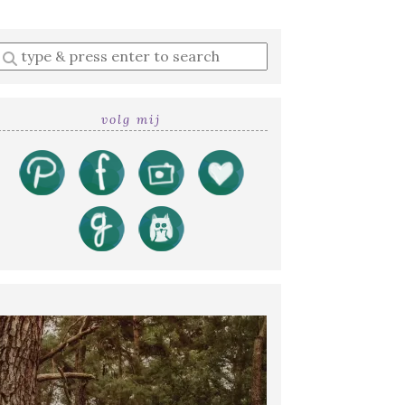
Enter
a
search
query
volg mij