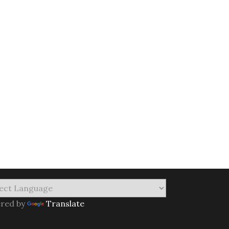
red by
Translate