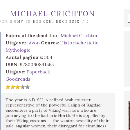
D – MICHAEL CRICHTON
DOOR
EMMY
IN
BOEKEN
,
RECENSIE
/
0
Eaters of the dead
door
Michael Crichton
Uitgever:
Avon
Genres:
Historische fictie
,
Mythologie
Aantal pagina's:
304
ISBN:
9780060891565
Uitgave:
Paperback
Goodreads
The year is A.D. 922. A refined Arab courtier,
representative of the powerful Caliph of Bagdad,
encounters a party of Viking warriors who are
journeying to the barbaric North. He is appalled by
their Viking customs -- the wanton sexuality of their
pale, angular women, their disregard for cleanliness ,