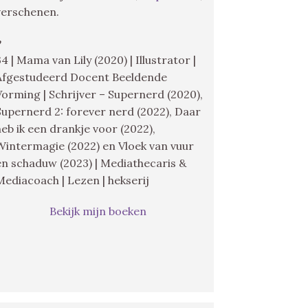
verschenen.
♥
34 | Mama van Lily (2020) | Illustrator |
Afgestudeerd Docent Beeldende
Vorming | Schrijver – Supernerd (2020),
Supernerd 2: forever nerd (2022), Daar
heb ik een drankje voor (2022),
Wintermagie (2022) en Vloek van vuur
en schaduw (2023) | Mediathecaris &
Mediacoach | Lezen | hekserij
Bekijk mijn boeken