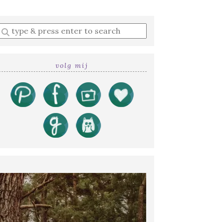
Enter
a
search
query
volg mij