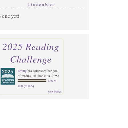
binnenkort
None yet!
2025 Reading
Challenge
Emmy
has completed her goal
of reading 100 books in 2025!
185 of
100 (100%)
view books