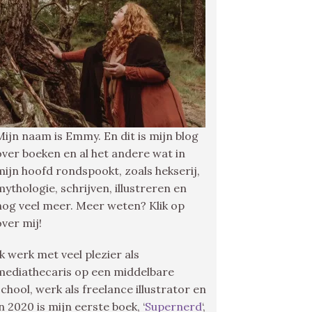
Mijn naam is Emmy. En dit is mijn blog
over boeken en al het andere wat in
mijn hoofd rondspookt, zoals hekserij,
mythologie, schrijven, illustreren en
nog veel meer. Meer weten? Klik op
over mij!
Ik werk met veel plezier als
mediathecaris op een middelbare
school, werk als freelance illustrator en
in 2020 is mijn eerste boek, ‘
Supernerd
‘,