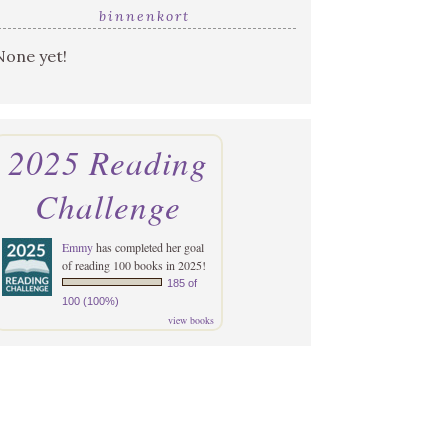
binnenkort
None yet!
2025 Reading
Challenge
Emmy
has completed her goal
of reading 100 books in 2025!
185 of
100 (100%)
view books