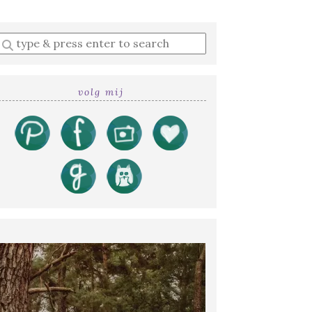
Enter
a
search
query
volg mij