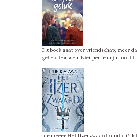
Dit boek gaat over vriendschap, meer d
gebeurtenissen. Niet perse mijn soort bo
Joehoeeee Het IJzerzwaard komt uit! Ik b