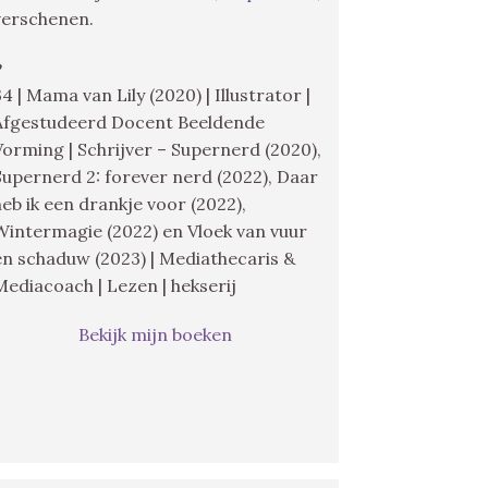
verschenen.
♥
34 | Mama van Lily (2020) | Illustrator |
Afgestudeerd Docent Beeldende
Vorming | Schrijver – Supernerd (2020),
Supernerd 2: forever nerd (2022), Daar
heb ik een drankje voor (2022),
Wintermagie (2022) en Vloek van vuur
en schaduw (2023) | Mediathecaris &
Mediacoach | Lezen | hekserij
Bekijk mijn boeken