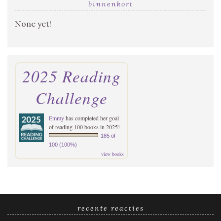
binnenkort
None yet!
2025 Reading
Challenge
Emmy
has completed her goal
of reading 100 books in 2025!
185 of
100 (100%)
view books
recente reacties