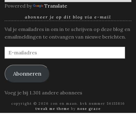
Powered by
Translate
abonneer je op dit blog via e-mail
Vul je emailadres in om in te schrijven op deze blog en
emailmeldingen te ontvangen van nieuwe berichten.
E-
mailadres
Abonneren
Voeg je bij 1.301 andere abonnees
copyright © 2026 zon en maan. kvk nummer 56155816
tweak me theme
by
nose graze