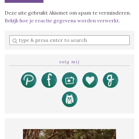
Deze site gebruikt Akismet om spam te verminderen.
Bekijk hoe je reactie gegevens worden verwerkt
.
Enter
a
search
query
volg mij