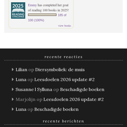
Emmy
has completed her goal
of reading 100 books in 2025!
185 of
100 (100%)
view books
recente reacties
Lilian
op
Diersymboliek: de muis
Luna
op
Leesdoelen 2026 update #2
Susanne l Sylluna
op
Beschadigde boeken
Marjolijn
op
Leesdoelen 2026 update #2
Luna
op
Beschadigde boeken
recente berichten