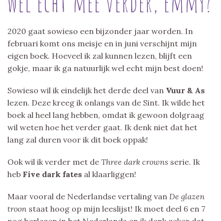
wel echt mee verder, Emmy?
2020 gaat sowieso een bijzonder jaar worden. In
februari komt ons meisje en in juni verschijnt mijn
eigen boek. Hoeveel ik zal kunnen lezen, blijft een
gokje, maar ik ga natuurlijk wel echt mijn best doen!
Sowieso wil ik eindelijk het derde deel van
Vuur & As
lezen. Deze kreeg ik onlangs van de Sint. Ik wilde het
boek al heel lang hebben, omdat ik gewoon dolgraag
wil weten hoe het verder gaat. Ik denk niet dat het
lang zal duren voor ik dit boek oppak!
Ook wil ik verder met de
Three dark crowns
serie. Ik
heb
Five dark fates
al klaarliggen!
Maar vooral de Nederlandse vertaling van
De glazen
troon
staat hoog op mijn leeslijst! Ik moet deel 6 en 7