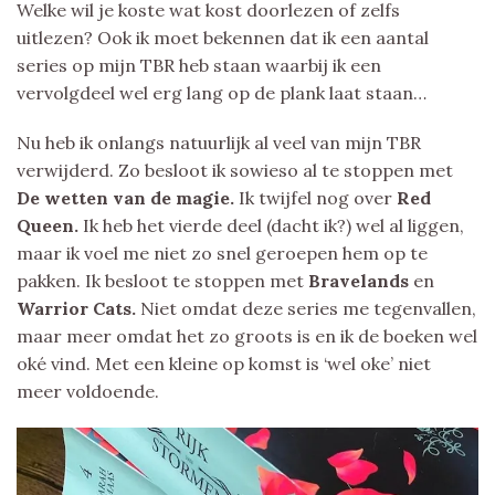
Welke wil je koste wat kost doorlezen of zelfs
uitlezen? Ook ik moet bekennen dat ik een aantal
series op mijn TBR heb staan waarbij ik een
vervolgdeel wel erg lang op de plank laat staan…
Nu heb ik onlangs natuurlijk al veel van mijn TBR
verwijderd. Zo besloot ik sowieso al te stoppen met
De wetten van de magie.
Ik twijfel nog over
Red
Queen.
Ik heb het vierde deel (dacht ik?) wel al liggen,
maar ik voel me niet zo snel geroepen hem op te
pakken. Ik besloot te stoppen met
Bravelands
en
Warrior Cats.
Niet omdat deze series me tegenvallen,
maar meer omdat het zo groots is en ik de boeken wel
oké vind. Met een kleine op komst is ‘wel oke’ niet
meer voldoende.