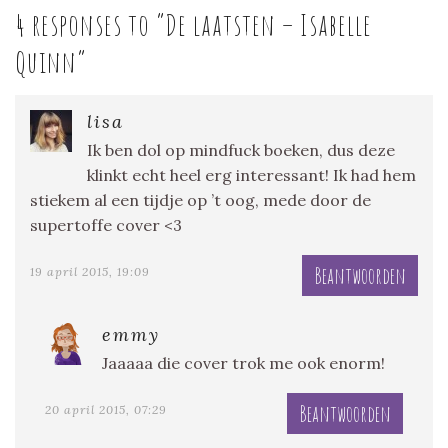
4 responses to “
De laatsten – Isabelle
Quinn
”
lisa
Ik ben dol op mindfuck boeken, dus deze
klinkt echt heel erg interessant! Ik had hem
stiekem al een tijdje op ’t oog, mede door de
supertoffe cover <3
Beantwoorden
19 april 2015, 19:09
emmy
Jaaaaa die cover trok me ook enorm!
Beantwoorden
20 april 2015, 07:29