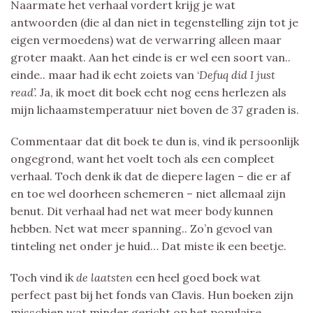
Naarmate het verhaal vordert krijg je wat
antwoorden (die al dan niet in tegenstelling zijn tot je
eigen vermoedens) wat de verwarring alleen maar
groter maakt. Aan het einde is er wel een soort van..
einde.. maar had ik echt zoiets van ‘
Defuq did I just
read’.
Ja, ik moet dit boek echt nog eens herlezen als
mijn lichaamstemperatuur niet boven de 37 graden is.
Commentaar dat dit boek te dun is, vind ik persoonlijk
ongegrond, want het voelt toch als een compleet
verhaal. Toch denk ik dat de diepere lagen – die er af
en toe wel doorheen schemeren – niet allemaal zijn
benut. Dit verhaal had net wat meer body kunnen
hebben. Net wat meer spanning.. Zo’n gevoel van
tinteling net onder je huid… Dat miste ik een beetje.
Toch vind ik
de laatsten
een heel goed boek wat
perfect past bij het fonds van Clavis. Hun boeken zijn
misschien wat minder gericht op het populaire