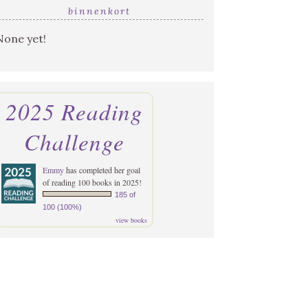
binnenkort
None yet!
2025 Reading
Challenge
Emmy
has completed her goal
of reading 100 books in 2025!
185 of
100 (100%)
view books