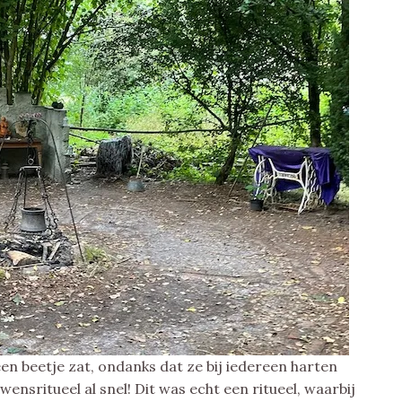
een beetje zat, ondanks dat ze bij iedereen harten
wensritueel al snel! Dit was echt een ritueel, waarbij