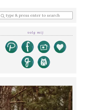
Enter
a
search
query
volg mij