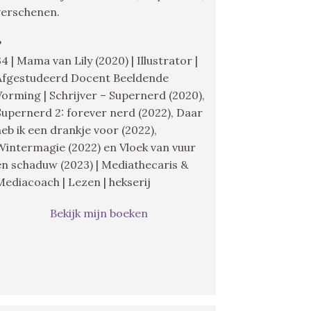
verschenen.
♥
34 | Mama van Lily (2020) | Illustrator |
Afgestudeerd Docent Beeldende
Vorming | Schrijver – Supernerd (2020),
Supernerd 2: forever nerd (2022), Daar
heb ik een drankje voor (2022),
Wintermagie (2022) en Vloek van vuur
en schaduw (2023) | Mediathecaris &
Mediacoach | Lezen | hekserij
Bekijk mijn boeken