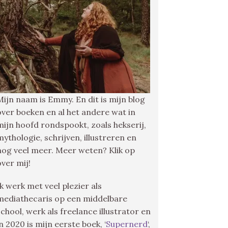
Mijn naam is Emmy. En dit is mijn blog
over boeken en al het andere wat in
mijn hoofd rondspookt, zoals hekserij,
mythologie, schrijven, illustreren en
nog veel meer. Meer weten? Klik op
over mij!
Ik werk met veel plezier als
mediathecaris op een middelbare
school, werk als freelance illustrator en
in 2020 is mijn eerste boek, ‘
Supernerd
‘,