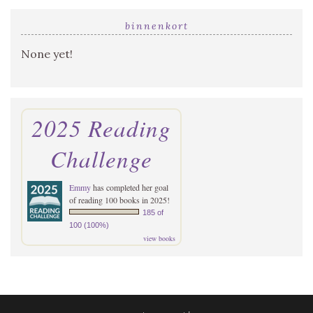
binnenkort
None yet!
2025 Reading
Challenge
Emmy
has completed her goal
of reading 100 books in 2025!
185 of
100 (100%)
view books