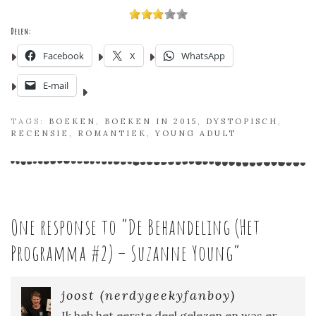
Delen:
Facebook
X
WhatsApp
E-mail
TAGS:
BOEKEN
,
BOEKEN IN 2015
,
DYSTOPISCH
,
RECENSIE
,
ROMANTIEK
,
YOUNG ADULT
One response to “
De Behandeling (Het
Programma #2) – Suzanne Young
”
joost (nerdygeekyfanboy)
Ik heb het eerste deel gelezen en was er