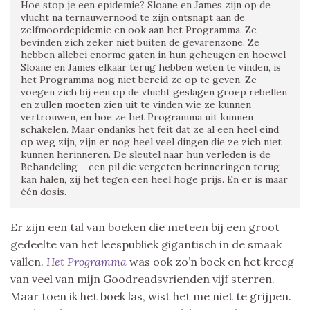
Hoe stop je een epidemie? Sloane en James zijn op de
vlucht na ternauwernood te zijn ontsnapt aan de
zelfmoordepidemie en ook aan het Programma. Ze
bevinden zich zeker niet buiten de gevarenzone. Ze
hebben allebei enorme gaten in hun geheugen en hoewel
Sloane en James elkaar terug hebben weten te vinden, is
het Programma nog niet bereid ze op te geven. Ze
voegen zich bij een op de vlucht geslagen groep rebellen
en zullen moeten zien uit te vinden wie ze kunnen
vertrouwen, en hoe ze het Programma uit kunnen
schakelen. Maar ondanks het feit dat ze al een heel eind
op weg zijn, zijn er nog heel veel dingen die ze zich niet
kunnen herinneren. De sleutel naar hun verleden is de
Behandeling – een pil die vergeten herinneringen terug
kan halen, zij het tegen een heel hoge prijs. En er is maar
één dosis.
Er zijn een tal van boeken die meteen bij een groot
gedeelte van het leespubliek gigantisch in de smaak
vallen.
Het Programma
was ook zo’n boek en het kreeg
van veel van mijn Goodreadsvrienden vijf sterren.
Maar toen ik het boek las, wist het me niet te grijpen.