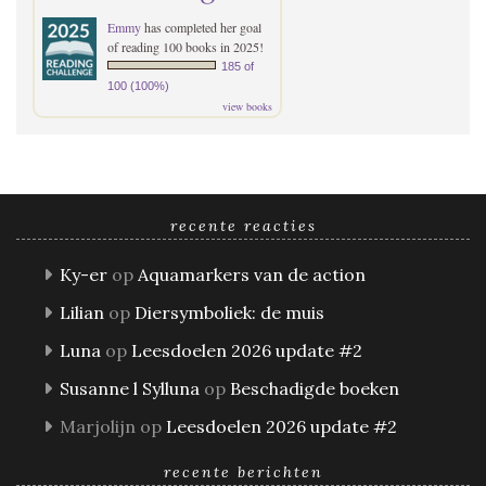
Emmy
has completed her goal
of reading 100 books in 2025!
185 of
100 (100%)
view books
recente reacties
Ky-er
op
Aquamarkers van de action
Lilian
op
Diersymboliek: de muis
Luna
op
Leesdoelen 2026 update #2
Susanne l Sylluna
op
Beschadigde boeken
Marjolijn
op
Leesdoelen 2026 update #2
recente berichten