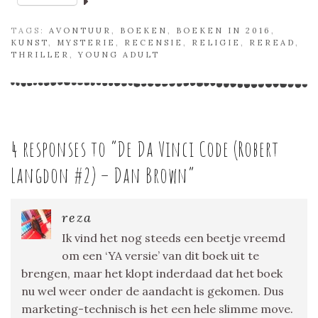
TAGS:
AVONTUUR
,
BOEKEN
,
BOEKEN IN 2016
,
KUNST
,
MYSTERIE
,
RECENSIE
,
RELIGIE
,
REREAD
,
THRILLER
,
YOUNG ADULT
4 responses to “
De Da Vinci Code (Robert
Langdon #2) – Dan Brown
”
reza
Ik vind het nog steeds een beetje vreemd
om een ‘YA versie’ van dit boek uit te
brengen, maar het klopt inderdaad dat het boek
nu wel weer onder de aandacht is gekomen. Dus
marketing-technisch is het een hele slimme move.