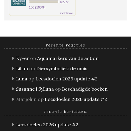
185 of
100 (100%)
view books
recente reacties
Ky-er
op
Aquamarkers van de action
Lilian
op
Diersymboliek: de muis
Luna
op
Leesdoelen 2026 update #2
Susanne l Sylluna
op
Beschadigde boeken
Marjolijn
op
Leesdoelen 2026 update #2
recente berichten
Leesdoelen 2026 update #2