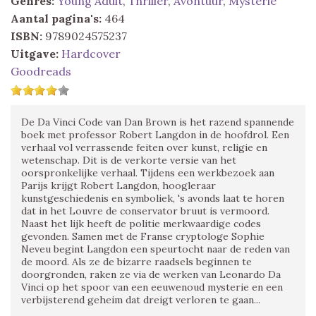
Genres:
Young Adult
,
Thriller
,
Avontuur
,
Mysterie
Aantal pagina's:
464
ISBN:
9789024575237
Uitgave:
Hardcover
Goodreads
De Da Vinci Code van Dan Brown is het razend spannende
boek met professor Robert Langdon in de hoofdrol. Een
verhaal vol verrassende feiten over kunst, religie en
wetenschap. Dit is de verkorte versie van het
oorspronkelijke verhaal. Tijdens een werkbezoek aan
Parijs krijgt Robert Langdon, hoogleraar
kunstgeschiedenis en symboliek, 's avonds laat te horen
dat in het Louvre de conservator bruut is vermoord.
Naast het lijk heeft de politie merkwaardige codes
gevonden. Samen met de Franse cryptologe Sophie
Neveu begint Langdon een speurtocht naar de reden van
de moord. Als ze de bizarre raadsels beginnen te
doorgronden, raken ze via de werken van Leonardo Da
Vinci op het spoor van een eeuwenoud mysterie en een
verbijsterend geheim dat dreigt verloren te gaan...