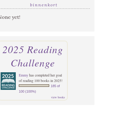
binnenkort
None yet!
2025 Reading
Challenge
Emmy
has completed her goal
of reading 100 books in 2025!
185 of
100 (100%)
view books