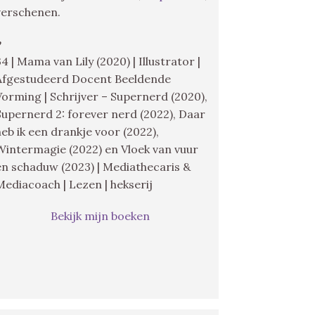
verschenen.
♥
34 | Mama van Lily (2020) | Illustrator |
Afgestudeerd Docent Beeldende
Vorming | Schrijver – Supernerd (2020),
Supernerd 2: forever nerd (2022), Daar
heb ik een drankje voor (2022),
Wintermagie (2022) en Vloek van vuur
en schaduw (2023) | Mediathecaris &
Mediacoach | Lezen | hekserij
Bekijk mijn boeken