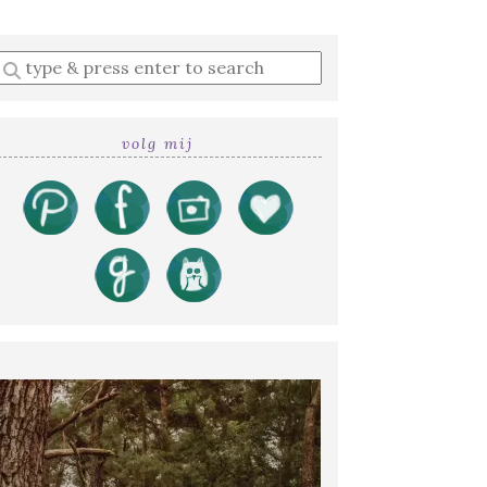
Enter
a
search
query
volg mij