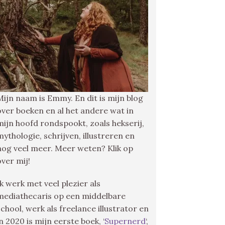
Mijn naam is Emmy. En dit is mijn blog
over boeken en al het andere wat in
mijn hoofd rondspookt, zoals hekserij,
mythologie, schrijven, illustreren en
nog veel meer. Meer weten? Klik op
over mij!
Ik werk met veel plezier als
mediathecaris op een middelbare
school, werk als freelance illustrator en
in 2020 is mijn eerste boek, ‘
Supernerd
‘,