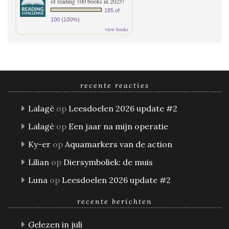
of reading 100 books in 2025!
185 of
100 (100%)
view books
recente reacties
Lalagè
op
Leesdoelen 2026 update #2
Lalagè
op
Een jaar na mijn operatie
Ky-er
op
Aquamarkers van de action
Lilian
op
Diersymboliek: de muis
Luna
op
Leesdoelen 2026 update #2
recente berichten
Gelezen in juli