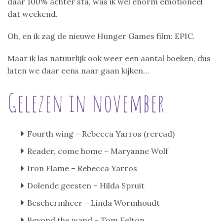
daar 100% achter sta, was ik wel enorm emotioneel
dat weekend.
Oh, en ik zag de nieuwe Hunger Games film: EPIC.
Maar ik las natuurlijk ook weer een aantal boeken, dus
laten we daar eens naar gaan kijken…
Gelezen in november
Fourth wing – Rebecca Yarros (reread)
Reader, come home – Maryanne Wolf
Iron Flame – Rebecca Yarros
Dolende geesten – Hilda Spruit
Beschermheer – Linda Wormhoudt
Beyond the wand – Tom Felton