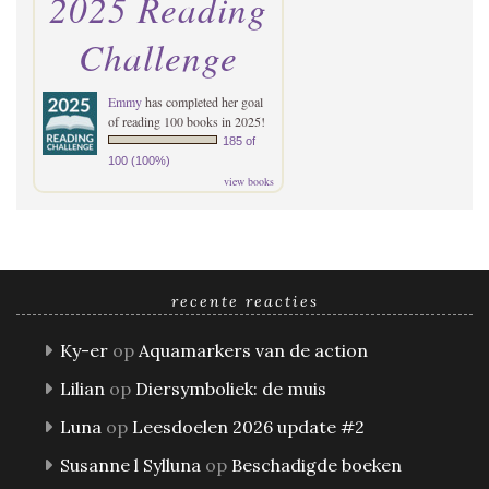
2025 Reading
Challenge
Emmy
has completed her goal
of reading 100 books in 2025!
185 of
100 (100%)
view books
recente reacties
Ky-er
op
Aquamarkers van de action
Lilian
op
Diersymboliek: de muis
Luna
op
Leesdoelen 2026 update #2
Susanne l Sylluna
op
Beschadigde boeken