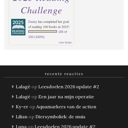
Challenge
Emmy
has completed her goal
of reading 100 books in 2025!
185 of
100 (100%)
view books
recente reacties
Lalagè
op
Leesdoelen 2026 update #2
Lalagè
op
Een jaar na mijn operatie
Ky-er
op
Aquamarkers van de action
Lilian
op
Diersymboliek: de muis
Luna
op
Leesdoelen 2026 update #2