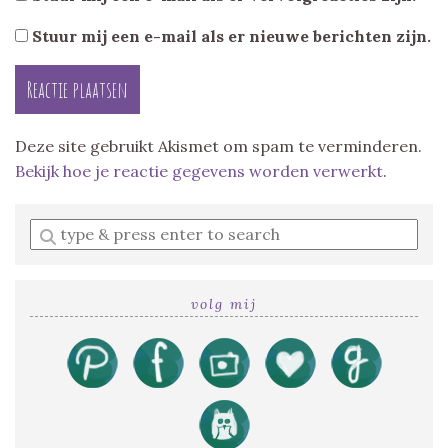
Stuur mij een e-mail als er nieuwe berichten zijn.
Deze site gebruikt Akismet om spam te verminderen.
Bekijk hoe je reactie gegevens worden verwerkt
.
Enter
a
search
query
volg mij