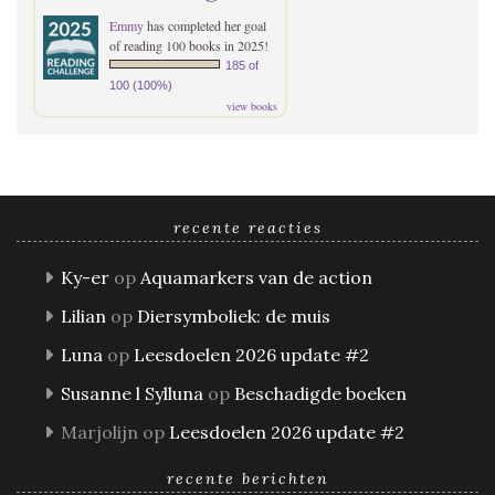
Emmy
has completed her goal
of reading 100 books in 2025!
185 of
100 (100%)
view books
recente reacties
Ky-er
op
Aquamarkers van de action
Lilian
op
Diersymboliek: de muis
Luna
op
Leesdoelen 2026 update #2
Susanne l Sylluna
op
Beschadigde boeken
Marjolijn
op
Leesdoelen 2026 update #2
recente berichten