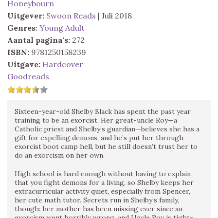
Honeybourn
Uitgever:
Swoon Reads
| Juli 2018
Genres:
Young Adult
Aantal pagina's:
272
ISBN:
9781250158239
Uitgave:
Hardcover
Goodreads
Sixteen-year-old Shelby Black has spent the past year
training to be an exorcist. Her great-uncle Roy—a
Catholic priest and Shelby’s guardian—believes she has a
gift for expelling demons, and he’s put her through
exorcist boot camp hell, but he still doesn’t trust her to
do an exorcism on her own.
High school is hard enough without having to explain
that you fight demons for a living, so Shelby keeps her
extracurricular activity quiet, especially from Spencer,
her cute math tutor. Secrets run in Shelby’s family,
though: her mother has been missing ever since an
exorcism went horribly wrong, and Uncle Roy is tight-