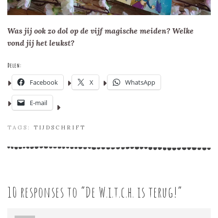
Was jij ook zo dol op de vijf magische meiden? Welke
vond jij het leukst?
Delen:
Facebook
X
WhatsApp
E-mail
TAGS:
TIJDSCHRIFT
10 responses to “
De W.i.t.c.h. is terug!
”