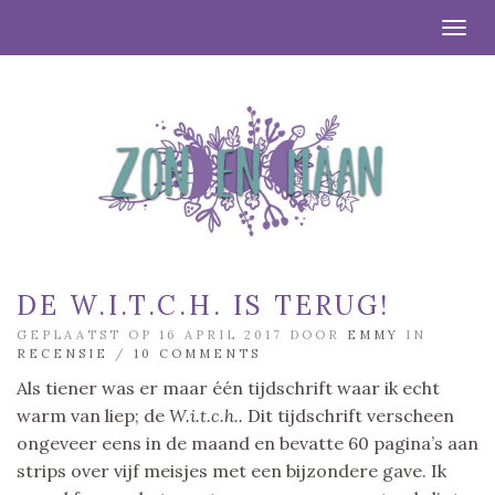
Togg
DE W.I.T.C.H. IS TERUG!
GEPLAATST OP 16 APRIL 2017 DOOR
EMMY
IN
RECENSIE
/
10 COMMENTS
Als tiener was er maar één tijdschrift waar ik echt
warm van liep; de
W.i.t.c.h..
Dit tijdschrift verscheen
ongeveer eens in de maand en bevatte 60 pagina’s aan
strips over vijf meisjes met een bijzondere gave. Ik