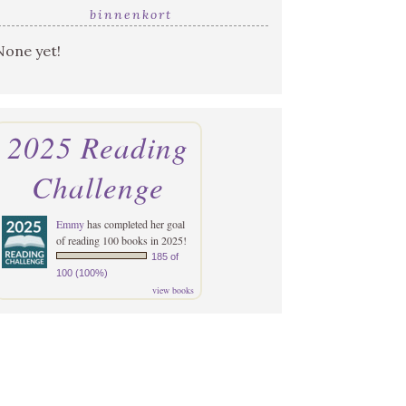
binnenkort
None yet!
2025 Reading
Challenge
Emmy
has completed her goal
of reading 100 books in 2025!
185 of
100 (100%)
view books