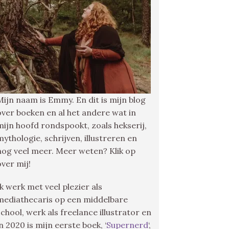
Mijn naam is Emmy. En dit is mijn blog
over boeken en al het andere wat in
mijn hoofd rondspookt, zoals hekserij,
mythologie, schrijven, illustreren en
nog veel meer. Meer weten? Klik op
over mij!
Ik werk met veel plezier als
mediathecaris op een middelbare
school, werk als freelance illustrator en
in 2020 is mijn eerste boek, ‘
Supernerd
‘,