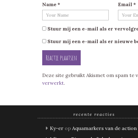
Name
*
Email
*
Stuur mij een e-mail als er vervolgre
Stuur mij een e-mail als er nieuwe b
Deze site gebruikt Akismet om spam te
verwerkt
.
recente reacties
Ky-er
op
Aquamarkers van de action