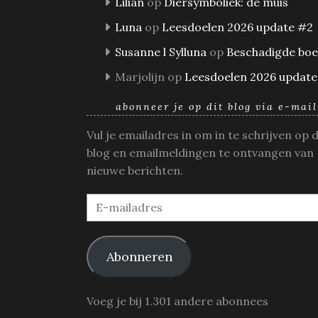
Lilian
op
Diersymboliek: de muis
Luna
op
Leesdoelen 2026 update #2
Susanne l Sylluna
op
Beschadigde bo
Marjolijn
op
Leesdoelen 2026 update
abonneer je op dit blog via e-mail
Vul je emailadres in om in te schrijven op 
blog en emailmeldingen te ontvangen van
nieuwe berichten.
E-
mailadres
Abonneren
Voeg je bij 1.301 andere abonnees