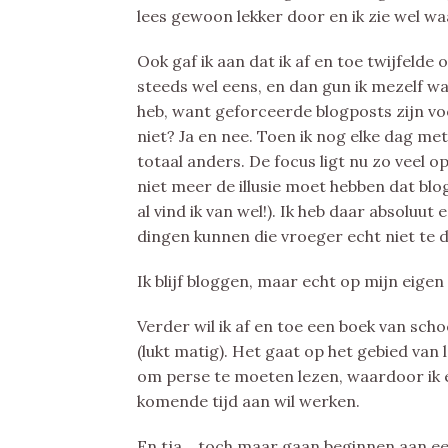
lees gewoon lekker door en ik zie wel wa
Ook gaf ik aan dat ik af en toe twijfelde o
steeds wel eens, en dan gun ik mezelf wat
heb, want geforceerde blogposts zijn voo
niet? Ja en nee. Toen ik nog elke dag m
totaal anders. De focus ligt nu zo veel o
niet meer de illusie moet hebben dat blo
al vind ik van wel!). Ik heb daar absoluu
dingen kunnen die vroeger echt niet te 
Ik blijf bloggen, maar echt op mijn eige
Verder wil ik af en toe een boek van scho
(lukt matig). Het gaat op het gebied van 
om perse te moeten lezen, waardoor ik er
komende tijd aan wil werken.
En tja… toch maar gaan beginnen aan ee