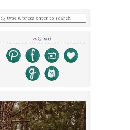
Enter
a
search
query
volg mij