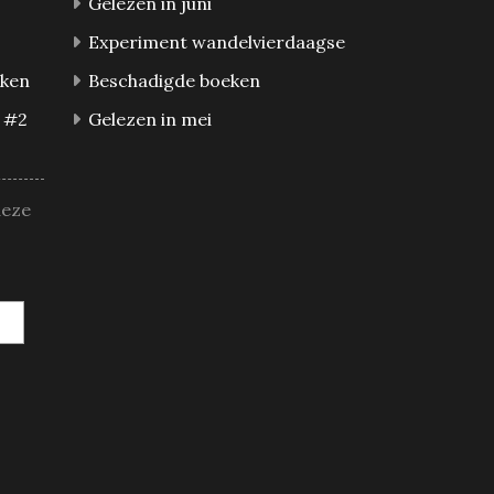
Gelezen in juni
Experiment wandelvierdaagse
eken
Beschadigde boeken
 #2
Gelezen in mei
deze