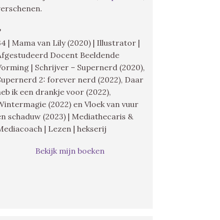
verschenen.
♥
34 | Mama van Lily (2020) | Illustrator |
Afgestudeerd Docent Beeldende
Vorming | Schrijver – Supernerd (2020),
Supernerd 2: forever nerd (2022), Daar
heb ik een drankje voor (2022),
Wintermagie (2022) en Vloek van vuur
en schaduw (2023) | Mediathecaris &
Mediacoach | Lezen | hekserij
Bekijk mijn boeken