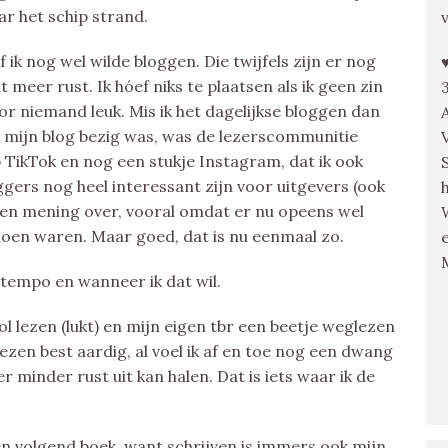
ar het schip strand.
f ik nog wel wilde bloggen. Die twijfels zijn er nog
 meer rust. Ik hóef niks te plaatsen als ik geen zin
r niemand leuk. Mis ik het dagelijkse bloggen dan
et mijn blog bezig was, was de lezerscommunitie
p TikTok en nog een stukje Instagram, dat ik ook
ggers nog heel interessant zijn voor uitgevers (ook
t een mening over, vooral omdat er nu opeens wel
doen waren. Maar goed, dat is nu eenmaal zo.
n tempo en wanneer ik dat wil.
ol lezen (lukt) en mijn eigen tbr een beetje weglezen
lezen best aardig, al voel ik af en toe nog een dwang
 minder rust uit kan halen. Dat is iets waar ik de
n volgend boek, want schrijven is immers ook mijn