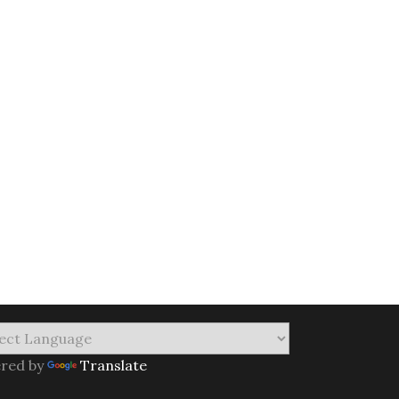
red by
Translate