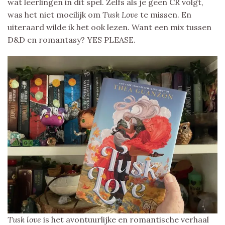
wat leerlingen in dit spel. Zelfs als je geen CR volgt,
was het niet moeilijk om
Tusk Love
te missen. En
uiteraard wilde ik het ook lezen. Want een mix tussen
D&D en romantasy? YES PLEASE.
Tusk love
is het avontuurlijke en romantische verhaal