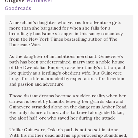
Uitgave:
Hardcover
Goodreads
A merchant’s daughter who yearns for adventure gets
more than she bargained for when she falls for a
broodingly handsome stranger in this saucy romantasy
from the New York Times bestselling author of The
Hurricane Wars.
As the daughter of an ambitious merchant, Guinevere’s
path has been predetermined: marry into a noble house
of the Dwendalian Empire, raise her family’s station, and
live quietly as a lordling’s obedient wife. But Guinevere
longs for a life unbounded by expectations, for freedom
and passion and adventure.
Those distant dreams become a sudden reality when her
caravan is beset by bandits, leaving her guards slain and
Guinevere stranded alone on the dangerous Amber Road.
Her only chance of survival is to travel alongside Oskar,
the aloof half-orc who saved her during the attack.
Unlike Guinevere, Oskar’s path is not so set in stone.
With his mother dead and his apprenticeship abandoned,