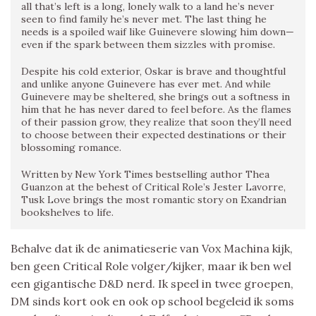
all that’s left is a long, lonely walk to a land he’s never
seen to find family he’s never met. The last thing he
needs is a spoiled waif like Guinevere slowing him down—
even if the spark between them sizzles with promise.
Despite his cold exterior, Oskar is brave and thoughtful
and unlike anyone Guinevere has ever met. And while
Guinevere may be sheltered, she brings out a softness in
him that he has never dared to feel before. As the flames
of their passion grow, they realize that soon they’ll need
to choose between their expected destinations or their
blossoming romance.
Written by New York Times bestselling author Thea
Guanzon at the behest of Critical Role’s Jester Lavorre,
Tusk Love brings the most romantic story on Exandrian
bookshelves to life.
Behalve dat ik de animatieserie van Vox Machina kijk,
ben geen Critical Role volger/kijker, maar ik ben wel
een gigantische D&D nerd. Ik speel in twee groepen,
DM sinds kort ook en ook op school begeleid ik soms