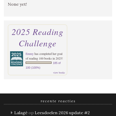
None yet!
2025 Reading
Challenge
Emmy
has completed her goal
of reading 100 books in 2025!
185 of
100 (100%)
view books
recente reacties
Lalagè
op
Leesdoelen 2026 update #2