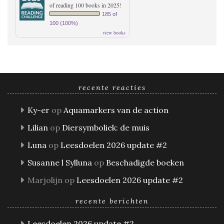
of reading 100 books in 2025!
185 of
100 (100%)
view books
recente reacties
Ky-er
op
Aquamarkers van de action
Lilian
op
Diersymboliek: de muis
Luna
op
Leesdoelen 2026 update #2
Susanne l Sylluna
op
Beschadigde boeken
Marjolijn
op
Leesdoelen 2026 update #2
recente berichten
Leesdoelen 2026 update #2