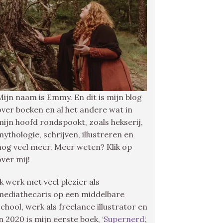
Mijn naam is Emmy. En dit is mijn blog
over boeken en al het andere wat in
mijn hoofd rondspookt, zoals hekserij,
mythologie, schrijven, illustreren en
nog veel meer. Meer weten? Klik op
over mij!
Ik werk met veel plezier als
mediathecaris op een middelbare
school, werk als freelance illustrator en
in 2020 is mijn eerste boek, ‘
Supernerd
‘,