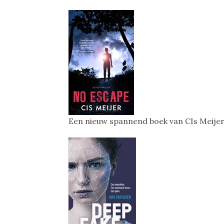
Een nieuw spannend boek van CIs Meije