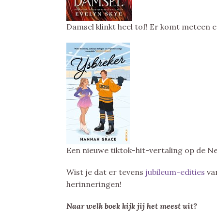
Damsel klinkt heel tof! Er komt meteen ee
Een nieuwe tiktok-hit-vertaling op de N
Wist je dat er tevens
jubileum-edities
van
herinneringen!
Naar welk boek kijk jij het meest uit?