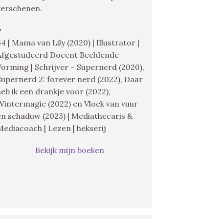
verschenen.
♥
34 | Mama van Lily (2020) | Illustrator |
Afgestudeerd Docent Beeldende
Vorming | Schrijver – Supernerd (2020),
Supernerd 2: forever nerd (2022), Daar
heb ik een drankje voor (2022),
Wintermagie (2022) en Vloek van vuur
en schaduw (2023) | Mediathecaris &
Mediacoach | Lezen | hekserij
Bekijk mijn boeken