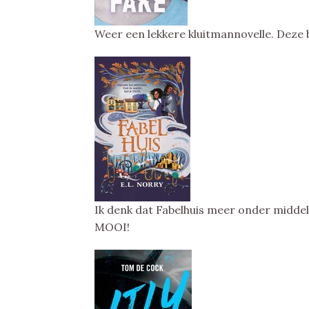
Weer een lekkere kluitmannovelle. Deze b
Ik denk dat Fabelhuis meer onder middelgr
MOOI!