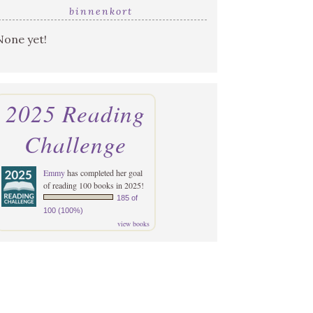
binnenkort
None yet!
2025 Reading
Challenge
Emmy
has completed her goal
of reading 100 books in 2025!
185 of
100 (100%)
view books