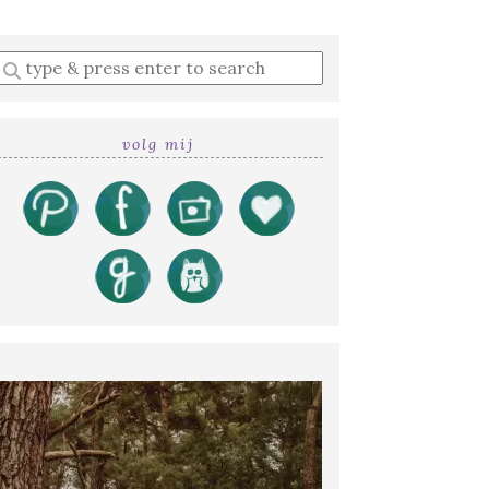
Enter
a
search
query
volg mij