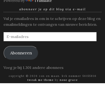
Powered by
Translate
abonneer je op dit blog via e-mail
Vul je emailadres in om in te schrijven op deze blog en
emailmeldingen te ontvangen van nieuwe berichten.
E-
mailadres
Abonneren
Voeg je bij 1.301 andere abonnees
copyright © 2026 zon en maan. kvk nummer 56155816
tweak me theme
by
nose graze