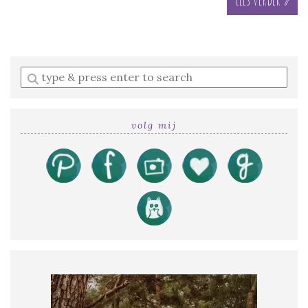
Enter
a
search
query
volg mij