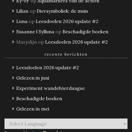
Ky-er
op
Aquamarkers van de action
Lilian
op
Diersymboliek: de muis
Luna
op
Leesdoelen 2026 update #2
Susanne l Sylluna
op
Beschadigde boeken
Marjolijn
op
Leesdoelen 2026 update #2
recente berichten
Leesdoelen 2026 update #2
Gelezen in juni
Experiment wandelvierdaagse
Beschadigde boeken
Gelezen in mei