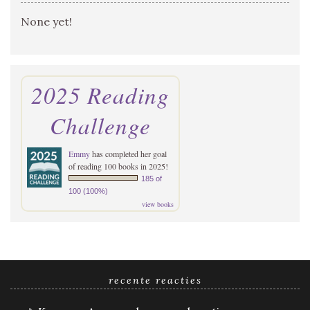
None yet!
2025 Reading
Challenge
Emmy
has completed her goal
of reading 100 books in 2025!
185 of
100 (100%)
view books
recente reacties