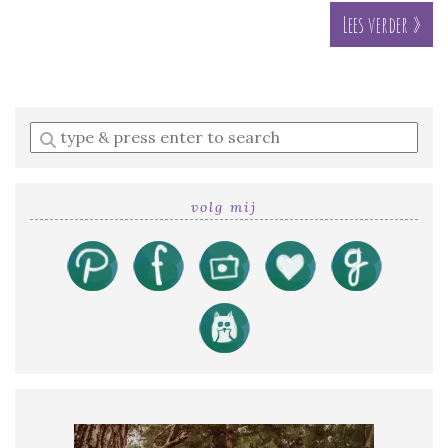
Lees verder »
Enter
a
search
query
volg mij