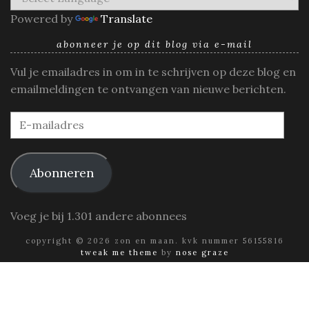
Powered by
Translate
abonneer je op dit blog via e-mail
Vul je emailadres in om in te schrijven op deze blog en
emailmeldingen te ontvangen van nieuwe berichten.
E-
mailadres
Abonneren
Voeg je bij 1.301 andere abonnees
copyright © 2026 zon en maan. kvk nummer 56155816
tweak me theme
by
nose graze