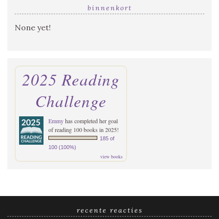
binnenkort
None yet!
2025 Reading
Challenge
Emmy
has completed her goal
of reading 100 books in 2025!
185 of
100 (100%)
view books
recente reacties