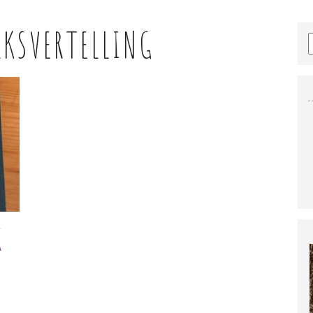
LKSVERTELLING
K