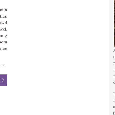
mijn
ties
uwd
wel,
 nog
 hem
mee
IN
r »