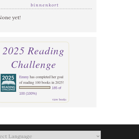
binnenkort
None yet!
2025 Reading
Challenge
Emmy
has completed her goal
of reading 100 books in 2025!
185 of
100 (100%)
view books