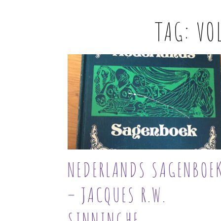
TAG:
VO
NEDERLANDS SAGENBOE
– JACQUES R.W.
SINNINGHE