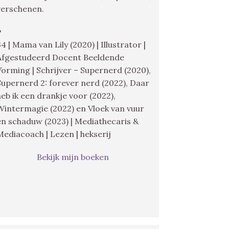
verschenen.
♥
34 | Mama van Lily (2020) | Illustrator |
Afgestudeerd Docent Beeldende
Vorming | Schrijver – Supernerd (2020),
Supernerd 2: forever nerd (2022), Daar
heb ik een drankje voor (2022),
Wintermagie (2022) en Vloek van vuur
en schaduw (2023) | Mediathecaris &
Mediacoach | Lezen | hekserij
Bekijk mijn boeken