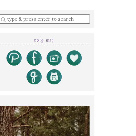
Enter
a
search
query
volg mij