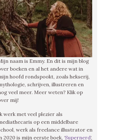
Mijn naam is Emmy. En dit is mijn blog
over boeken en al het andere wat in
mijn hoofd rondspookt, zoals hekserij,
mythologie, schrijven, illustreren en
nog veel meer. Meer weten? Klik op
over mij!
Ik werk met veel plezier als
mediathecaris op een middelbare
school, werk als freelance illustrator en
in 2020 is mijn eerste boek, ‘
Supernerd
‘,