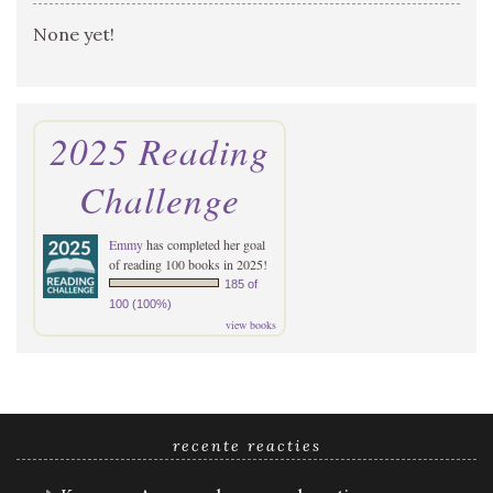
None yet!
2025 Reading
Challenge
Emmy
has completed her goal
of reading 100 books in 2025!
185 of
100 (100%)
view books
recente reacties