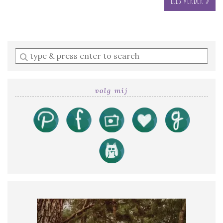
Enter
a
search
query
volg mij