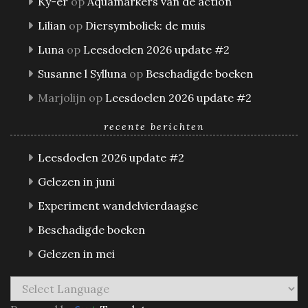
Ky-er
op
Aquamarkers van de action
Lilian
op
Diersymboliek: de muis
Luna
op
Leesdoelen 2026 update #2
Susanne l Sylluna
op
Beschadigde boeken
Marjolijn
op
Leesdoelen 2026 update #2
recente berichten
Leesdoelen 2026 update #2
Gelezen in juni
Experiment wandelvierdaagse
Beschadigde boeken
Gelezen in mei