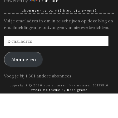
Powered by
Translate
abonneer je op dit blog via e-mail
Vul je emailadres in om in te schrijven op deze blog en
emailmeldingen te ontvangen van nieuwe berichten.
E-
mailadres
Abonneren
Voeg je bij 1.301 andere abonnees
copyright © 2026 zon en maan. kvk nummer 56155816
tweak me theme
by
nose graze