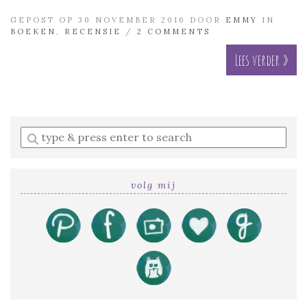
GEPOST OP 30 NOVEMBER 2016 DOOR
EMMY
IN
BOEKEN
,
RECENSIE
/
2 COMMENTS
Lees verder »
Enter
a
search
query
volg mij