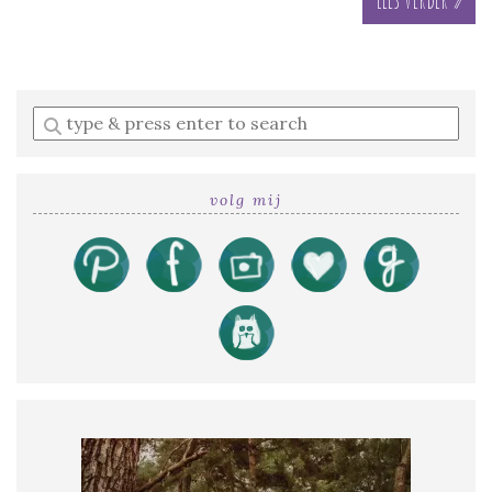
Enter
a
search
query
volg mij