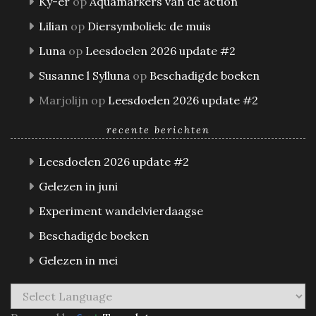
Ky-er
op
Aquamarkers van de action
Lilian
op
Diersymboliek: de muis
Luna
op
Leesdoelen 2026 update #2
Susanne l Sylluna
op
Beschadigde boeken
Marjolijn
op
Leesdoelen 2026 update #2
recente berichten
Leesdoelen 2026 update #2
Gelezen in juni
Experiment wandelvierdaagse
Beschadigde boeken
Gelezen in mei