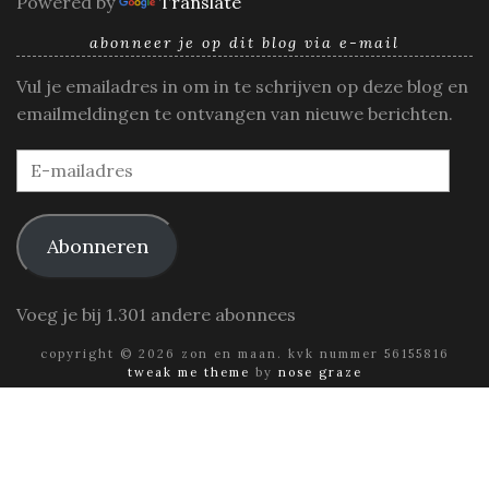
Powered by
Translate
abonneer je op dit blog via e-mail
Vul je emailadres in om in te schrijven op deze blog en
emailmeldingen te ontvangen van nieuwe berichten.
E-
mailadres
Abonneren
Voeg je bij 1.301 andere abonnees
copyright © 2026 zon en maan. kvk nummer 56155816
tweak me theme
by
nose graze