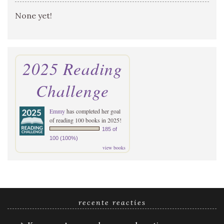
None yet!
2025 Reading
Challenge
Emmy
has completed her goal
of reading 100 books in 2025!
185 of
100 (100%)
view books
recente reacties