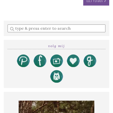
Enter
a
search
query
volg mij