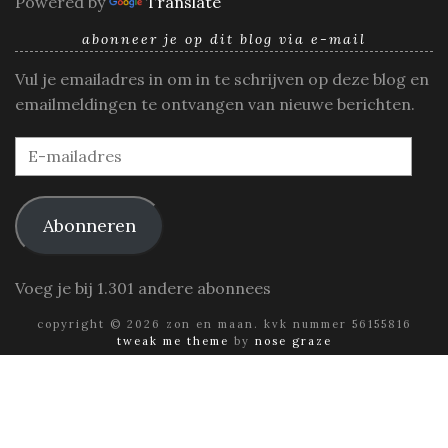
Powered by
Translate
abonneer je op dit blog via e-mail
Vul je emailadres in om in te schrijven op deze blog en
emailmeldingen te ontvangen van nieuwe berichten.
E-
mailadres
Abonneren
Voeg je bij 1.301 andere abonnees
copyright © 2026 zon en maan. kvk nummer 56155816
tweak me theme
by
nose graze