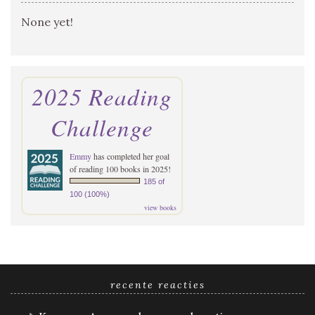
None yet!
2025 Reading
Challenge
Emmy
has completed her goal
of reading 100 books in 2025!
185 of
100 (100%)
view books
recente reacties