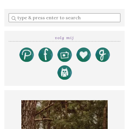
Enter
a
search
query
volg mij