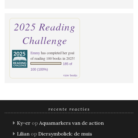
2025 Reading
Challenge
Emmy
has completed her goal
of reading 100 books in 2025!
185 of
100 (100%)
view books
recente reacties
Ky-er
op
Aquamarkers van de action
Lilian
op
Diersymboliek: de muis