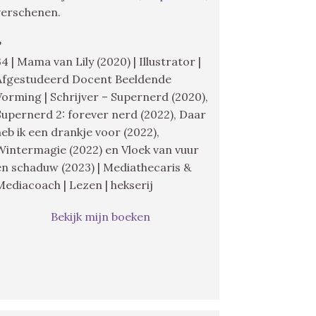
verschenen.
♥
34 | Mama van Lily (2020) | Illustrator |
Afgestudeerd Docent Beeldende
Vorming | Schrijver – Supernerd (2020),
Supernerd 2: forever nerd (2022), Daar
heb ik een drankje voor (2022),
Wintermagie (2022) en Vloek van vuur
en schaduw (2023) | Mediathecaris &
Mediacoach | Lezen | hekserij
Bekijk mijn boeken