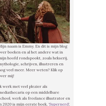
Mijn naam is Emmy. En dit is mijn blog
over boeken en al het andere wat in
mijn hoofd rondspookt, zoals hekserij,
mythologie, schrijven, illustreren en
nog veel meer. Meer weten? Klik op
over mij!
Ik werk met veel plezier als
mediathecaris op een middelbare
school, werk als freelance illustrator en
in 2020 is mijn eerste boek, ‘
Supernerd
‘,