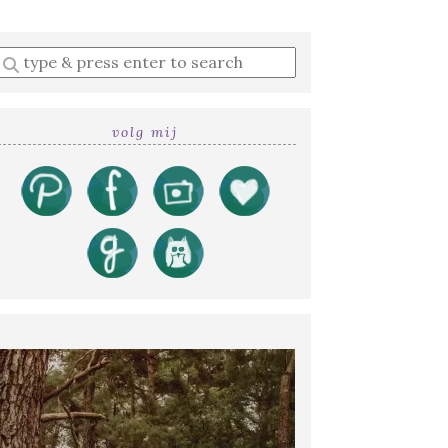
Enter
a
search
query
volg mij