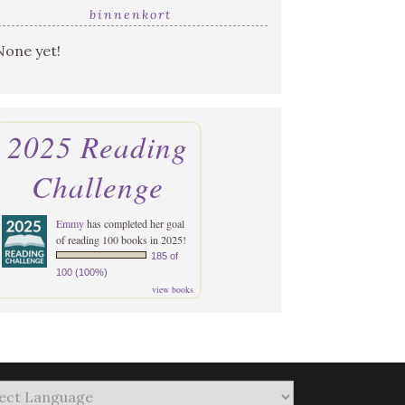
binnenkort
None yet!
2025 Reading
Challenge
Emmy
has completed her goal
of reading 100 books in 2025!
185 of
100 (100%)
view books