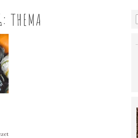
G:
THEMA
ezet