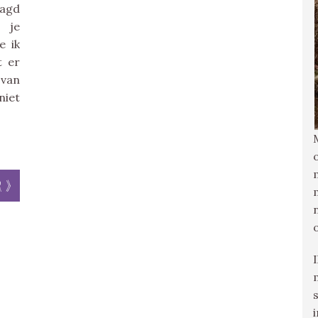
aagd
 je
e ik
t er
 van
niet
r »