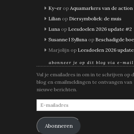
Ky-er
op
Aquamarkers van de action
Lilian
op
Diersymboliek: de muis
Luna
op
Leesdoelen 2026 update #2
Susanne l Sylluna
op
Beschadigde bo
Marjolijn
op
Leesdoelen 2026 update
abonneer je op dit blog via e-mail
Vul je emailadres in om in te schrijven op 
blog en emailmeldingen te ontvangen van
nieuwe berichten.
E-
mailadres
Abonneren