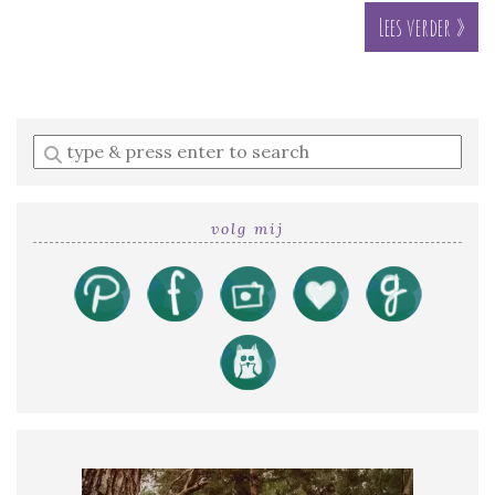
Lees verder »
Enter
a
search
query
volg mij