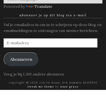
Powered by
Translate
abonneer je op dit blog via e-mail
Vul je emailadres in om in te schrijven op deze blog en
emailmeldingen te ontvangen van nieuwe berichten.
E-
mailadres
Abonneren
Voeg je bij 1.301 andere abonnees
copyright © 2026 zon en maan. kvk nummer 56155816
tweak me theme
by
nose graze