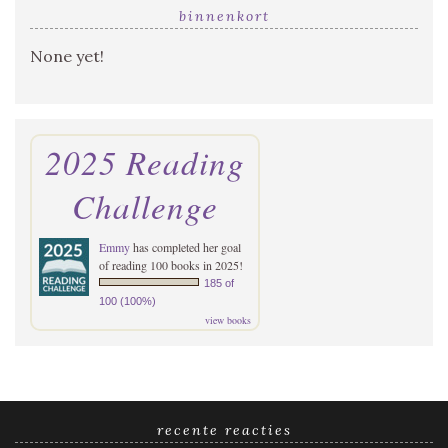
binnenkort
None yet!
2025 Reading
Challenge
Emmy
has completed her goal
of reading 100 books in 2025!
185 of
100 (100%)
view books
recente reacties