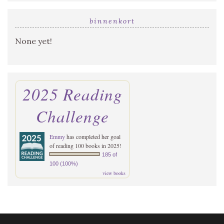
binnenkort
None yet!
2025 Reading
Challenge
Emmy
has completed her goal
of reading 100 books in 2025!
185 of
100 (100%)
view books