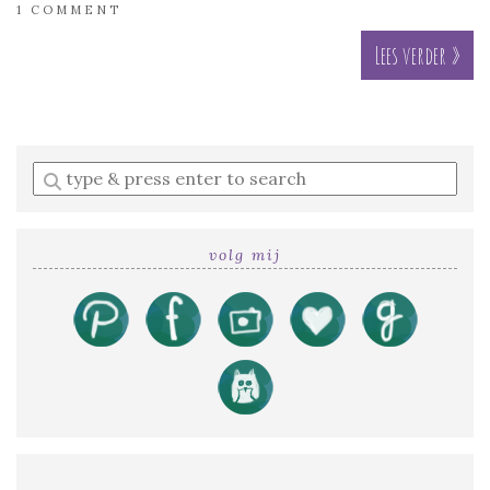
1 COMMENT
Lees verder »
Enter
a
search
query
volg mij