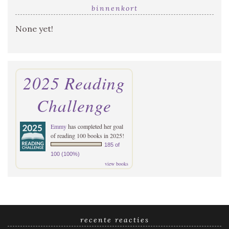
binnenkort
None yet!
2025 Reading
Challenge
Emmy
has completed her goal
of reading 100 books in 2025!
185 of
100 (100%)
view books
recente reacties