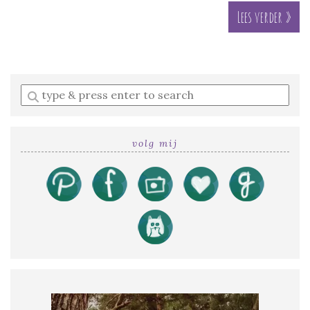
Lees verder »
Enter
a
search
query
volg mij