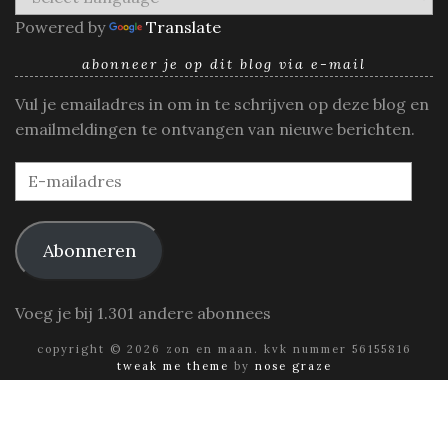
Powered by
Translate
abonneer je op dit blog via e-mail
Vul je emailadres in om in te schrijven op deze blog en
emailmeldingen te ontvangen van nieuwe berichten.
E-
mailadres
Abonneren
Voeg je bij 1.301 andere abonnees
copyright © 2026 zon en maan. kvk nummer 56155816
tweak me theme
by
nose graze