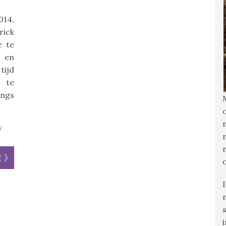
014,
rick
e te
g en
tijd
s te
angs
Y
r »