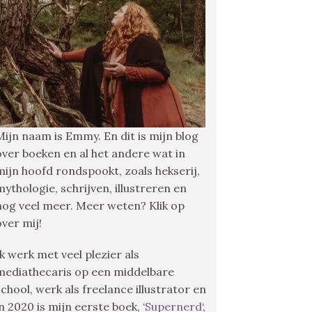
Mijn naam is Emmy. En dit is mijn blog
over boeken en al het andere wat in
mijn hoofd rondspookt, zoals hekserij,
mythologie, schrijven, illustreren en
nog veel meer. Meer weten? Klik op
over mij!
Ik werk met veel plezier als
mediathecaris op een middelbare
school, werk als freelance illustrator en
in 2020 is mijn eerste boek, ‘
Supernerd
‘,