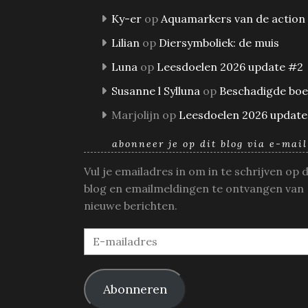
Ky-er
op
Aquamarkers van de action
Lilian
op
Diersymboliek: de muis
Luna
op
Leesdoelen 2026 update #2
Susanne l Sylluna
op
Beschadigde bo
Marjolijn
op
Leesdoelen 2026 update
abonneer je op dit blog via e-mail
Vul je emailadres in om in te schrijven op 
blog en emailmeldingen te ontvangen van
nieuwe berichten.
E-
mailadres
Abonneren