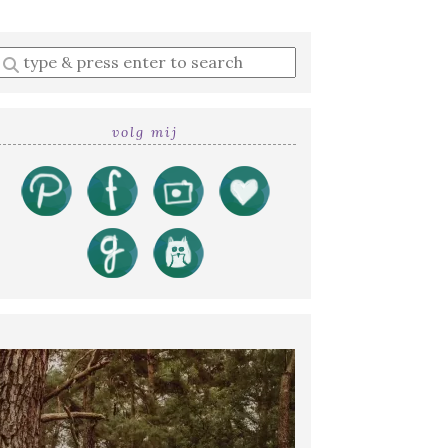
Enter
a
search
query
volg mij