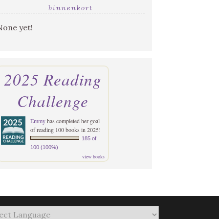
binnenkort
None yet!
2025 Reading
Challenge
Emmy
has completed her goal
of reading 100 books in 2025!
185 of
100 (100%)
view books