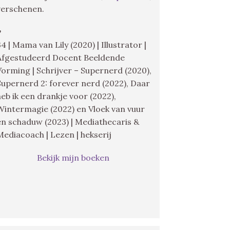
verschenen.
♥
34 | Mama van Lily (2020) | Illustrator |
Afgestudeerd Docent Beeldende
Vorming | Schrijver – Supernerd (2020),
Supernerd 2: forever nerd (2022), Daar
heb ik een drankje voor (2022),
Wintermagie (2022) en Vloek van vuur
en schaduw (2023) | Mediathecaris &
Mediacoach | Lezen | hekserij
Bekijk mijn boeken