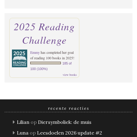
2025 Reading
Challenge
Emmy
has completed her goal
of reading 100 books in 2025!
185 of
100 (100%)
view books
recente reacties
Lilian
op
Diersymboliek: de muis
Luna
op
Leesdoelen 2026 update #2