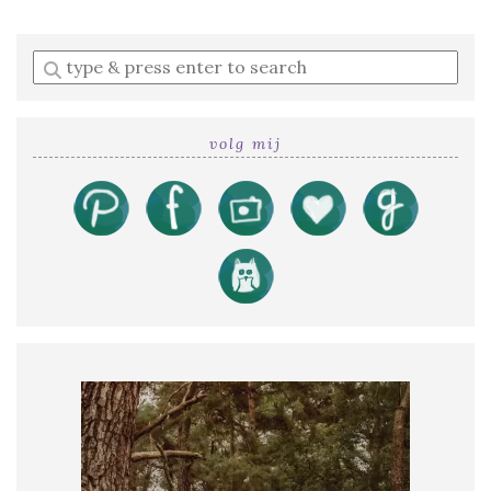
Enter
a
search
query
volg mij