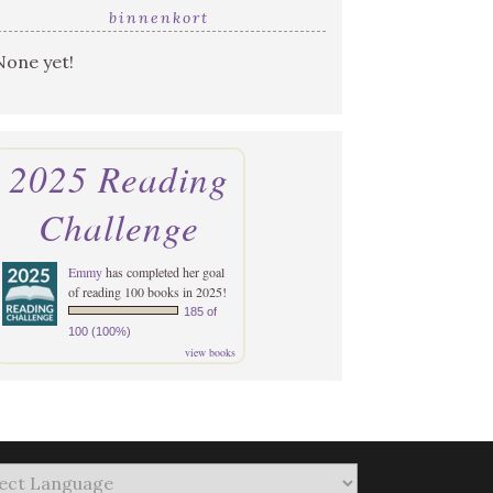
binnenkort
None yet!
2025 Reading
Challenge
Emmy
has completed her goal
of reading 100 books in 2025!
185 of
100 (100%)
view books