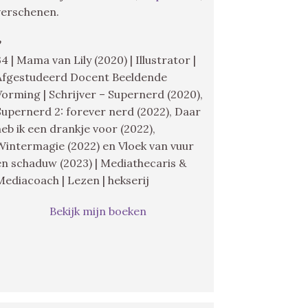
verschenen.
♥
34 | Mama van Lily (2020) | Illustrator |
Afgestudeerd Docent Beeldende
Vorming | Schrijver – Supernerd (2020),
Supernerd 2: forever nerd (2022), Daar
heb ik een drankje voor (2022),
Wintermagie (2022) en Vloek van vuur
en schaduw (2023) | Mediathecaris &
Mediacoach | Lezen | hekserij
Bekijk mijn boeken