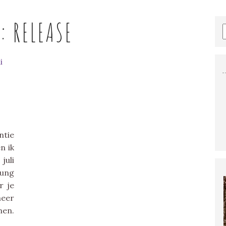
G:
RELEASE
ntie
n ik
uli
oung
r je
meer
en.