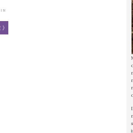
IN
r »