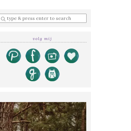
Enter
a
search
query
volg mij