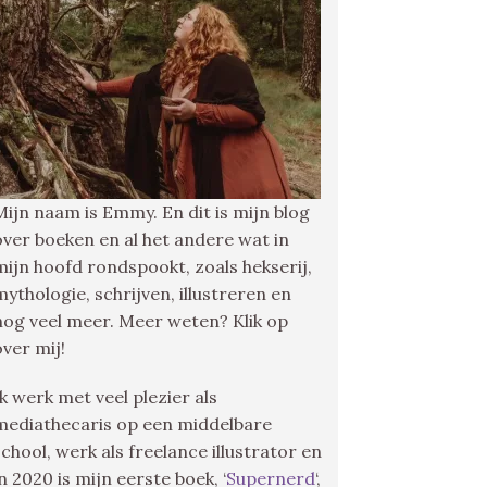
Mijn naam is Emmy. En dit is mijn blog
over boeken en al het andere wat in
mijn hoofd rondspookt, zoals hekserij,
mythologie, schrijven, illustreren en
nog veel meer. Meer weten? Klik op
over mij!
Ik werk met veel plezier als
mediathecaris op een middelbare
school, werk als freelance illustrator en
in 2020 is mijn eerste boek, ‘
Supernerd
‘,