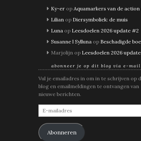
Ky-er
op
Aquamarkers van de action
Lilian
op
Diersymboliek: de muis
Luna
op
Leesdoelen 2026 update #2
Susanne l Sylluna
op
Beschadigde bo
Marjolijn
op
Leesdoelen 2026 update
abonneer je op dit blog via e-mail
Vul je emailadres in om in te schrijven op 
blog en emailmeldingen te ontvangen van
nieuwe berichten.
E-
mailadres
Abonneren