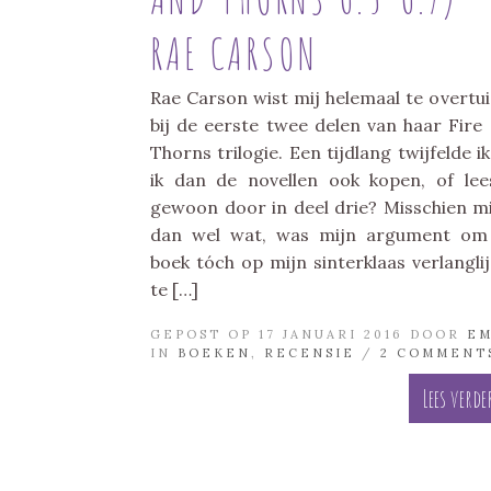
RAE CARSON
Rae Carson wist mij helemaal te overtu
bij de eerste twee delen van haar Fire
Thorns trilogie. Een tijdlang twijfelde ik
ik dan de novellen ook kopen, of lee
gewoon door in deel drie? Misschien mi
dan wel wat, was mijn argument om
boek tóch op mijn sinterklaas verlanglij
te […]
GEPOST OP 17 JANUARI 2016 DOOR
E
IN
BOEKEN
,
RECENSIE
/
2 COMMENT
Lees verde