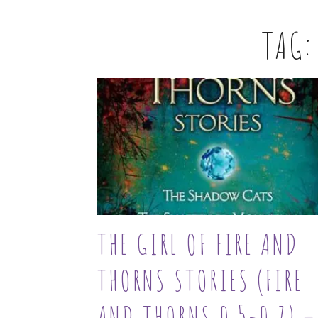
TAG
THE GIRL OF FIRE AND
THORNS STORIES (FIRE
AND THORNS 0.5-0.7) –