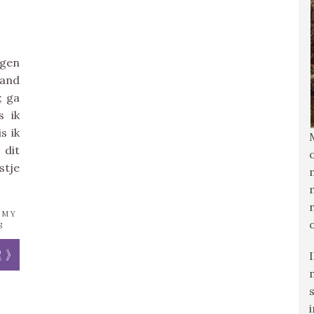
igen
 and
; ga
s ik
s ik
 dit
stje
MMY
S
r »