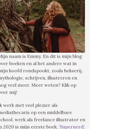
Mijn naam is Emmy. En dit is mijn blog
over boeken en al het andere wat in
mijn hoofd rondspookt, zoals hekserij,
mythologie, schrijven, illustreren en
nog veel meer. Meer weten? Klik op
over mij!
Ik werk met veel plezier als
mediathecaris op een middelbare
school, werk als freelance illustrator en
in 2020 is mijn eerste boek, ‘
Supernerd
‘,