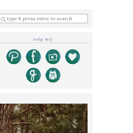
Enter
a
search
query
volg mij