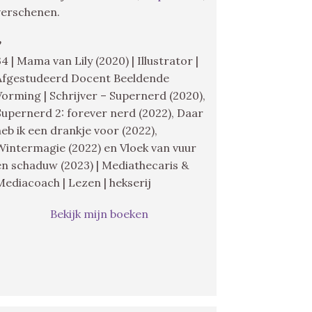
verschenen.
♥
34 | Mama van Lily (2020) | Illustrator |
Afgestudeerd Docent Beeldende
Vorming | Schrijver – Supernerd (2020),
Supernerd 2: forever nerd (2022), Daar
heb ik een drankje voor (2022),
Wintermagie (2022) en Vloek van vuur
en schaduw (2023) | Mediathecaris &
Mediacoach | Lezen | hekserij
Bekijk mijn boeken