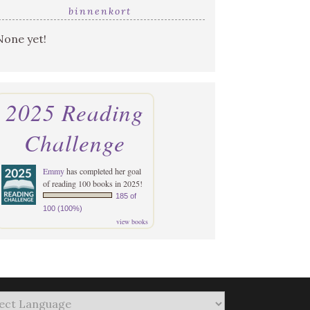
binnenkort
None yet!
2025 Reading
Challenge
Emmy
has completed her goal
of reading 100 books in 2025!
185 of
100 (100%)
view books