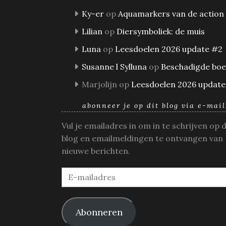
Ky-er
op
Aquamarkers van de action
Lilian
op
Diersymboliek: de muis
Luna
op
Leesdoelen 2026 update #2
Susanne l Sylluna
op
Beschadigde bo
Marjolijn
op
Leesdoelen 2026 update
abonneer je op dit blog via e-mail
Vul je emailadres in om in te schrijven op 
blog en emailmeldingen te ontvangen van
nieuwe berichten.
E-
mailadres
Abonneren