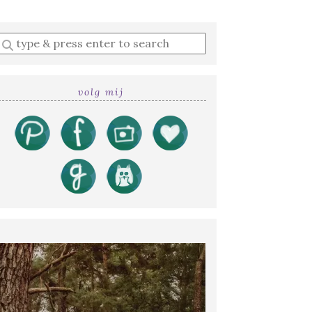
Enter
a
search
query
volg mij