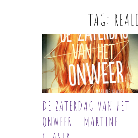
TAG:
REAL
DE ZATERDAG VAN HET
ONWEER – MARTINE
GLASER