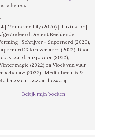
verschenen.
♥
34 | Mama van Lily (2020) | Illustrator |
Afgestudeerd Docent Beeldende
Vorming | Schrijver – Supernerd (2020),
Supernerd 2: forever nerd (2022), Daar
heb ik een drankje voor (2022),
Wintermagie (2022) en Vloek van vuur
en schaduw (2023) | Mediathecaris &
Mediacoach | Lezen | hekserij
Bekijk mijn boeken