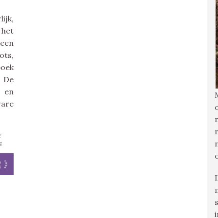
ijk,
 het
een
ots,
boek
 De
n en
are
Y
S
r »