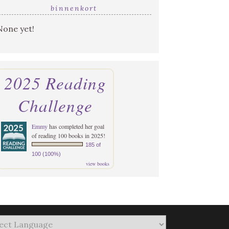
binnenkort
None yet!
2025 Reading
Challenge
Emmy
has completed her goal
of reading 100 books in 2025!
185 of
100 (100%)
view books