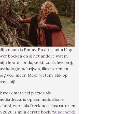
Mijn naam is Emmy. En dit is mijn blog
over boeken en al het andere wat in
mijn hoofd rondspookt, zoals hekserij,
mythologie, schrijven, illustreren en
nog veel meer. Meer weten? Klik op
over mij!
Ik werk met veel plezier als
mediathecaris op een middelbare
school, werk als freelance illustrator en
in 2020 is mijn eerste boek, ‘
Supernerd
‘,