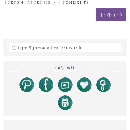
BOEKEN
,
RECENSIE
/
4 COMMENTS
Lees verder »
Enter
a
search
query
volg mij