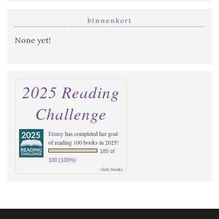
binnenkort
None yet!
2025 Reading
Challenge
Emmy
has completed her goal
of reading 100 books in 2025!
185 of
100 (100%)
view books