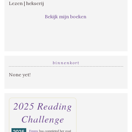
Lezen | hekserij
Bekijk mijn boeken
binnenkort
None yet!
2025 Reading
Challenge
Emmy
has completed her goal