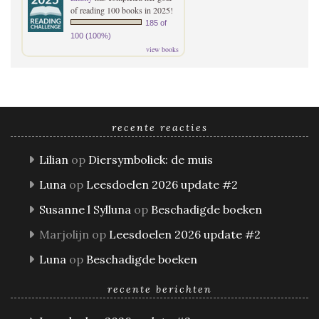
of reading 100 books in 2025!
185 of
100 (100%)
view books
recente reacties
Lilian
op
Diersymboliek: de muis
Luna
op
Leesdoelen 2026 update #2
Susanne l Sylluna
op
Beschadigde boeken
Marjolijn
op
Leesdoelen 2026 update #2
Luna
op
Beschadigde boeken
recente berichten