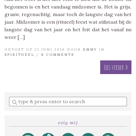
begonnen is en het vandaag midzomer is. Het is grijs,
grauw, regenachtig, maar toch de langste dag van het
jaar. Midzomer is een (ritueel) feest wat stilstaat bij de
langste dag van het jaar en het feit dat het vanaf nu
weer […]
GEPOST OP 21 JUNI 2016 DOOR
EMMY
IN
SPIRITUEEL
/
8 COMMENTS
Lees verder »
Enter
a
search
query
volg mij