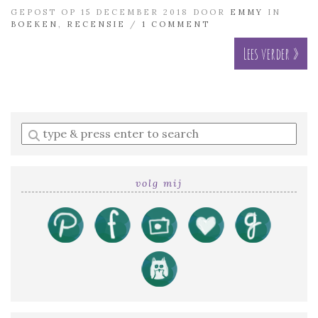
GEPOST OP 15 DECEMBER 2018 DOOR
EMMY
IN
BOEKEN
,
RECENSIE
/
1 COMMENT
Lees verder »
Enter
a
search
query
volg mij