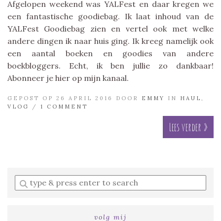
Afgelopen weekend was YALFest en daar kregen we
een fantastische goodiebag. Ik laat inhoud van de
YALFest Goodiebag zien en vertel ook met welke
andere dingen ik naar huis ging. Ik kreeg namelijk ook
een aantal boeken en goodies van andere
boekbloggers. Echt, ik ben jullie zo dankbaar!
Abonneer je hier op mijn kanaal.
GEPOST OP 26 APRIL 2016 DOOR
EMMY
IN
HAUL
,
VLOG
/
1 COMMENT
Lees verder »
Enter
a
search
query
volg mij