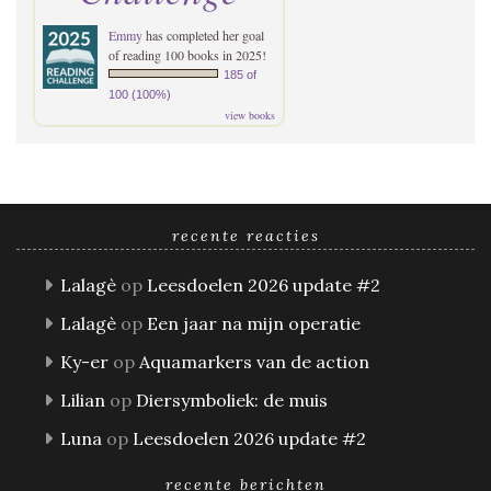
Emmy
has completed her goal
of reading 100 books in 2025!
185 of
100 (100%)
view books
recente reacties
Lalagè
op
Leesdoelen 2026 update #2
Lalagè
op
Een jaar na mijn operatie
Ky-er
op
Aquamarkers van de action
Lilian
op
Diersymboliek: de muis
Luna
op
Leesdoelen 2026 update #2
recente berichten