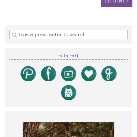
Enter
a
search
query
volg mij