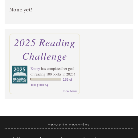
None yet!
2025 Reading
Challenge
Emmy
has completed her goal
of reading 100 books in 2025!
185 of
100 (100%)
view books
recente reacties