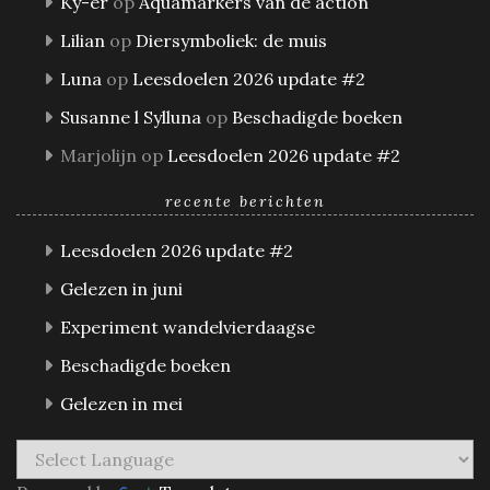
Ky-er
op
Aquamarkers van de action
Lilian
op
Diersymboliek: de muis
Luna
op
Leesdoelen 2026 update #2
Susanne l Sylluna
op
Beschadigde boeken
Marjolijn
op
Leesdoelen 2026 update #2
recente berichten
Leesdoelen 2026 update #2
Gelezen in juni
Experiment wandelvierdaagse
Beschadigde boeken
Gelezen in mei