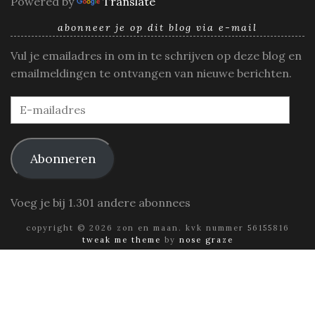
Powered by
Translate
abonneer je op dit blog via e-mail
Vul je emailadres in om in te schrijven op deze blog en
emailmeldingen te ontvangen van nieuwe berichten.
E-
mailadres
Abonneren
Voeg je bij 1.301 andere abonnees
copyright © 2026 zon en maan. kvk nummer 56155816
tweak me theme
by
nose graze