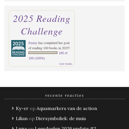
2025 Reading
Challenge
Emmy
has completed her goal
of reading 100 books in 2025!
185 of
100 (100%)
view books
recente reacties
Ky-er
op
Aquamarkers van de action
Lilian
op
Diersymboliek: de muis
Luna
op
Leesdoelen 2026 update #2