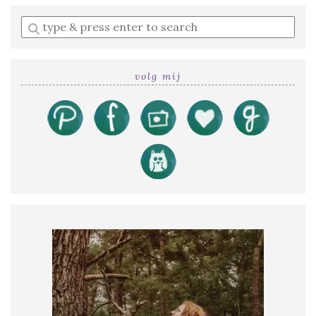
Enter
a
search
query
volg mij